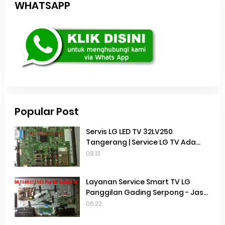
WHATSAPP
Popular Post
Servis LG LED TV 32LV250
Tangerang | Service LG TV Ada
suara Tidak Ada Gambar | Service
08.13
TV Gading serpong |
Layanan Service Smart TV LG
Panggilan Gading Serpong - Jasa
Service Smart TV LG Panggilan
06.22
Terdekat Gading Serpong