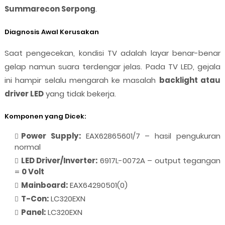
Summarecon Serpong
.
Diagnosis Awal Kerusakan
Saat pengecekan, kondisi TV adalah layar benar-benar
gelap namun suara terdengar jelas. Pada TV LED, gejala
ini hampir selalu mengarah ke masalah
backlight atau
driver LED
yang tidak bekerja.
Komponen yang Dicek:
Power Supply:
EAX62865601/7 – hasil pengukuran
normal
LED Driver/Inverter:
6917L-0072A – output tegangan
=
0 Volt
Mainboard:
EAX64290501(0)
T-Con:
LC320EXN
Panel:
LC320EXN