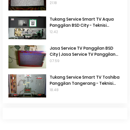
Service Tv Terdekat Gading
21.18
Serpong | Service Tv Terdekat
Cisauk | Service Tv Terdekat BSD
Tukang Service Smart TV Aqua
Panggilan BSD City - Teknisi
Service Smart TV Aqua Terdekat
12.42
BSD City
Jasa Service TV Panggilan BSD
City | Jasa Service TV Panggilan
Gading Serpong | Jasa Service Tv
07.59
Panggilan Terdekat | Perbaikan TV
di Tempat
Tukang Service Smart TV Toshiba
Panggilan Tangerang - Teknisi
Service Smart TV Toshiba
18.48
Terdekat Gading Serpong