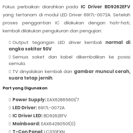
Fokus perbaikan diarahkan pada
IC Driver BD9262EFV
yang tertanam di modul LED Driver 6917L-0072A. Setelah
proses penggantian IC dilakukan dengan hati-hati,
kembali dilakukan pengukuran dan pengujian.
Output tegangan LED driver kembali
normal di
angka sekitar 50V
.
Semua soket dan kabel dikembalikan ke posisi
semula.
TV dinyalakan kembali dan
gambar muncul cerah,
suara tetap jernih
.
Part yang Digunakan
Power Supply:
EAX62865601/7
LED Driver:
6917L-0072A
IC Driver LED:
BD9262EFV
Mainboard:
EAX64290501(0)
T-Con Panel:
LC320EXN