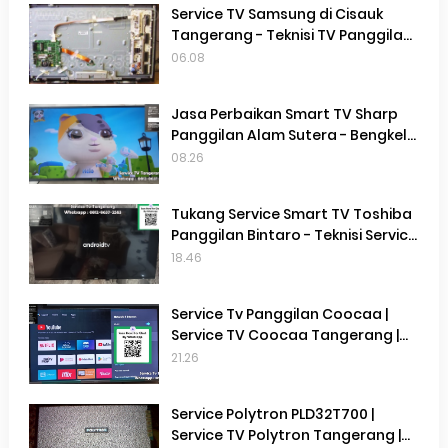
Service TV Samsung di Cisauk
Tangerang - Teknisi TV Panggilan
Terdekat Di Cisauk Tangerang
06.08
Jasa Perbaikan Smart TV Sharp
Panggilan Alam Sutera - Bengkel
Service Smart TV Sharp Panggilan
08.26
Alam Sutera
Tukang Service Smart TV Toshiba
Panggilan Bintaro - Teknisi Service
Smart TV Toshiba Terdekat
18.46
Tangerang Selatan
Service Tv Panggilan Coocaa |
Service TV Coocaa Tangerang |
Service TV Terdekat di Gading
21.26
Serpong
Service Polytron PLD32T700 |
Service TV Polytron Tangerang |