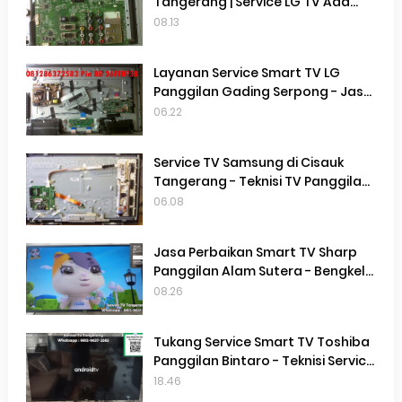
Tangerang | Service LG TV Ada
suara Tidak Ada Gambar | Service
08.13
TV Gading serpong |
Layanan Service Smart TV LG
Panggilan Gading Serpong - Jasa
Service Smart TV LG Panggilan
06.22
Terdekat Gading Serpong
Service TV Samsung di Cisauk
Tangerang - Teknisi TV Panggilan
Terdekat Di Cisauk Tangerang
06.08
Jasa Perbaikan Smart TV Sharp
Panggilan Alam Sutera - Bengkel
Service Smart TV Sharp Panggilan
08.26
Alam Sutera
Tukang Service Smart TV Toshiba
Panggilan Bintaro - Teknisi Service
Smart TV Toshiba Terdekat
18.46
Tangerang Selatan