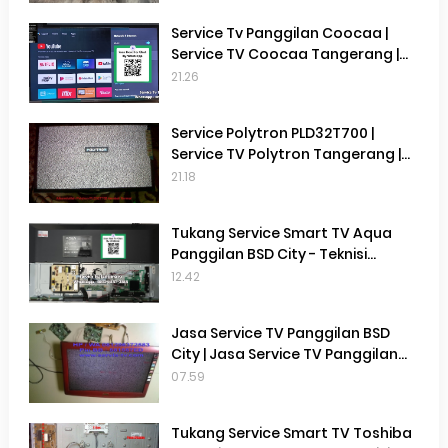
Service Tv Panggilan Coocaa |
Service TV Coocaa Tangerang |
Service TV Terdekat di Gading
21.26
Serpong
Service Polytron PLD32T700 |
Service TV Polytron Tangerang |
Service Tv Terdekat Gading
21.18
Serpong | Service Tv Terdekat
Cisauk | Service Tv Terdekat BSD
Tukang Service Smart TV Aqua
Panggilan BSD City - Teknisi
Service Smart TV Aqua Terdekat
12.42
BSD City
Jasa Service TV Panggilan BSD
City | Jasa Service TV Panggilan
Gading Serpong | Jasa Service Tv
07.59
Panggilan Terdekat | Perbaikan TV
di Tempat
Tukang Service Smart TV Toshiba