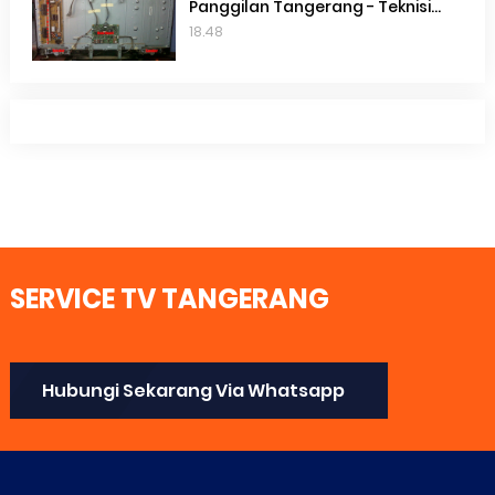
Panggilan Tangerang - Teknisi
Service Smart TV Toshiba
18.48
Terdekat Gading Serpong
SERVICE TV TANGERANG
Hubungi Sekarang Via Whatsapp