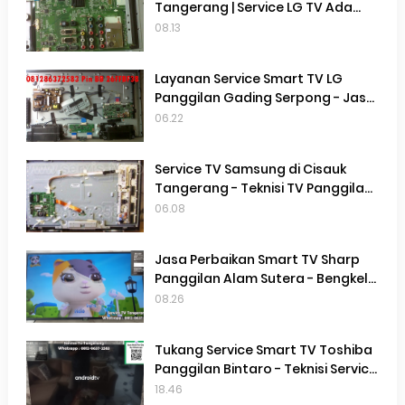
Tangerang | Service LG TV Ada
suara Tidak Ada Gambar | Service
08.13
TV Gading serpong |
Layanan Service Smart TV LG
Panggilan Gading Serpong - Jasa
Service Smart TV LG Panggilan
06.22
Terdekat Gading Serpong
Service TV Samsung di Cisauk
Tangerang - Teknisi TV Panggilan
Terdekat Di Cisauk Tangerang
06.08
Jasa Perbaikan Smart TV Sharp
Panggilan Alam Sutera - Bengkel
Service Smart TV Sharp Panggilan
08.26
Alam Sutera
Tukang Service Smart TV Toshiba
Panggilan Bintaro - Teknisi Service
Smart TV Toshiba Terdekat
18.46