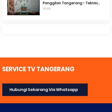
Panggilan Tangerang - Teknisi
Service Smart TV Toshiba
18.48
Terdekat Gading Serpong
SERVICE TV TANGERANG
Hubungi Sekarang Via Whatsapp