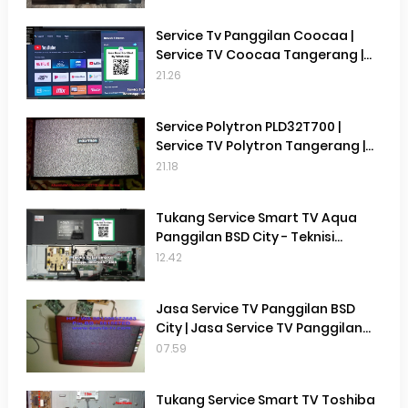
Tangerang Selatan
Service Tv Panggilan Coocaa |
Service TV Coocaa Tangerang |
Service TV Terdekat di Gading
21.26
Serpong
Service Polytron PLD32T700 |
Service TV Polytron Tangerang |
Service Tv Terdekat Gading
21.18
Serpong | Service Tv Terdekat
Cisauk | Service Tv Terdekat BSD
Tukang Service Smart TV Aqua
Panggilan BSD City - Teknisi
Service Smart TV Aqua Terdekat
12.42
BSD City
Jasa Service TV Panggilan BSD
City | Jasa Service TV Panggilan
Gading Serpong | Jasa Service Tv
07.59
Panggilan Terdekat | Perbaikan TV
di Tempat
Tukang Service Smart TV Toshiba