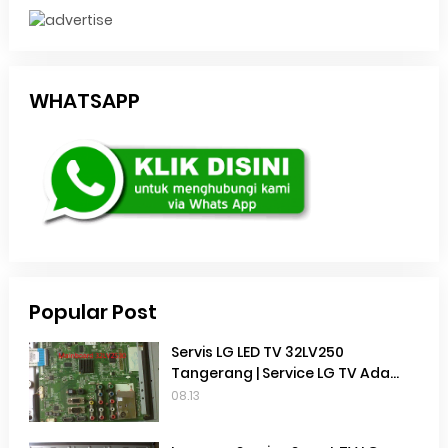
WHATSAPP
Popular Post
Servis LG LED TV 32LV250
Tangerang | Service LG TV Ada
suara Tidak Ada Gambar | Service
08.13
TV Gading serpong |