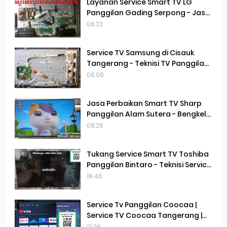
Layanan Service Smart TV LG
Panggilan Gading Serpong - Jasa
Service Smart TV LG Panggilan
06.22
Terdekat Gading Serpong
Service TV Samsung di Cisauk
Tangerang - Teknisi TV Panggilan
Terdekat Di Cisauk Tangerang
06.08
Jasa Perbaikan Smart TV Sharp
Panggilan Alam Sutera - Bengkel
Service Smart TV Sharp Panggilan
08.26
Alam Sutera
Tukang Service Smart TV Toshiba
Panggilan Bintaro - Teknisi Service
Smart TV Toshiba Terdekat
18.46
Tangerang Selatan
Service Tv Panggilan Coocaa |
Service TV Coocaa Tangerang |
Service TV Terdekat di Gading
21.26