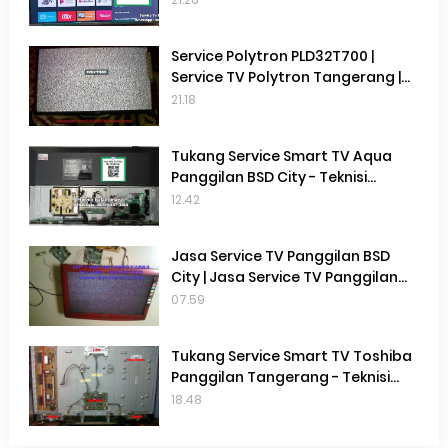
Serpong
Service Polytron PLD32T700 |
Service TV Polytron Tangerang |
Service Tv Terdekat Gading
21.18
Serpong | Service Tv Terdekat
Cisauk | Service Tv Terdekat BSD
Tukang Service Smart TV Aqua
Panggilan BSD City - Teknisi
Service Smart TV Aqua Terdekat
12.42
BSD City
Jasa Service TV Panggilan BSD
City | Jasa Service TV Panggilan
Gading Serpong | Jasa Service Tv
07.59
Panggilan Terdekat | Perbaikan TV
di Tempat
Tukang Service Smart TV Toshiba
Panggilan Tangerang - Teknisi
Service Smart TV Toshiba
18.48
Terdekat Gading Serpong