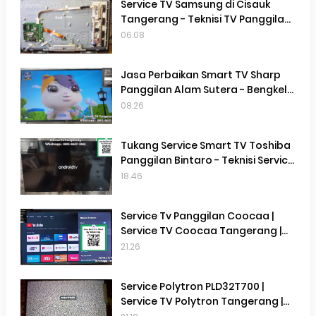
Service TV Samsung di Cisauk
Tangerang - Teknisi TV Panggilan
Terdekat Di Cisauk Tangerang
06.08
Jasa Perbaikan Smart TV Sharp
Panggilan Alam Sutera - Bengkel
Service Smart TV Sharp Panggilan
08.26
Alam Sutera
Tukang Service Smart TV Toshiba
Panggilan Bintaro - Teknisi Service
Smart TV Toshiba Terdekat
18.46
Tangerang Selatan
Service Tv Panggilan Coocaa |
Service TV Coocaa Tangerang |
Service TV Terdekat di Gading
21.26
Serpong
Service Polytron PLD32T700 |
Service TV Polytron Tangerang |