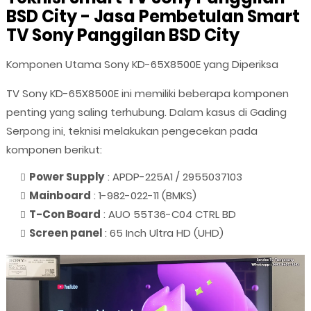
BSD City - Jasa Pembetulan Smart
TV Sony Panggilan BSD City
Komponen Utama Sony KD-65X8500E yang Diperiksa
TV Sony KD-65X8500E ini memiliki beberapa komponen
penting yang saling terhubung. Dalam kasus di Gading
Serpong ini, teknisi melakukan pengecekan pada
komponen berikut:
Power Supply
: APDP-225A1 / 2955037103
Mainboard
: 1-982-022-11 (BMKS)
T-Con Board
: AUO 55T36-C04 CTRL BD
Screen panel
: 65 Inch Ultra HD (UHD)