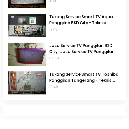
Service Tv Terdekat Gading
21.18
Serpong | Service Tv Terdekat
Cisauk | Service Tv Terdekat BSD
Tukang Service Smart TV Aqua
Panggilan BSD City - Teknisi
Service Smart TV Aqua Terdekat
12.42
BSD City
Jasa Service TV Panggilan BSD
City | Jasa Service TV Panggilan
Gading Serpong | Jasa Service Tv
07.59
Panggilan Terdekat | Perbaikan TV
di Tempat
Tukang Service Smart TV Toshiba
Panggilan Tangerang - Teknisi
Service Smart TV Toshiba
18.48
Terdekat Gading Serpong