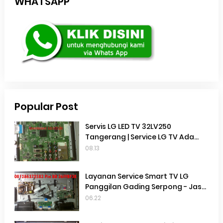
WHATSAPP
Popular Post
Servis LG LED TV 32LV250
Tangerang | Service LG TV Ada
suara Tidak Ada Gambar | Service
08.13
TV Gading serpong |
Layanan Service Smart TV LG
Panggilan Gading Serpong - Jasa
Service Smart TV LG Panggilan
06.22
Terdekat Gading Serpong