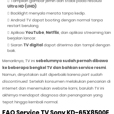
Tampilan gambar jernih dan stabil pada resolusi
Ultra HD (UHD)
.
Backlight menyala merata tanpa kedip.
Android TV dapat booting dengan normal tanpa
restart berulang.
Aplikasi
YouTube
,
Netflix
, dan aplikasi streaming lain
berjalan lancar.
Siaran
TV digital
dapat diterima dan tampil dengan
baik.
Menariknya, TV ini
sebelumnya sudah pernah dibawa
ke beberapa bengkel TV dan bahkan service resmi
.
Namun, dinyatakan sulit diperbaiki karena
part sudah
discontinued
. Setelah konsumen melakukan pencarian di
internet dan menemukan website kami, barulah TV ini
akhirnya mendapat diagnosa dan penanganan yang
tepat hingga kembali normal.
FAQ Service TV Sony KD-65X8500E