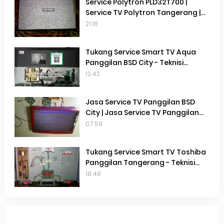
Service Polytron PLD32T700 |
Service TV Polytron Tangerang |
Service Tv Terdekat Gading
21.18
Serpong | Service Tv Terdekat
Cisauk | Service Tv Terdekat BSD
Tukang Service Smart TV Aqua
Panggilan BSD City - Teknisi
Service Smart TV Aqua Terdekat
12.42
BSD City
Jasa Service TV Panggilan BSD
City | Jasa Service TV Panggilan
Gading Serpong | Jasa Service Tv
07.59
Panggilan Terdekat | Perbaikan TV
di Tempat
Tukang Service Smart TV Toshiba
Panggilan Tangerang - Teknisi
Service Smart TV Toshiba
18.48
Terdekat Gading Serpong