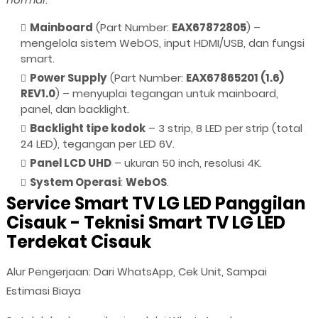
Mainboard
(Part Number:
EAX67872805
) –
mengelola sistem WebOS, input HDMI/USB, dan fungsi
smart.
Power Supply
(Part Number:
EAX67865201 (1.6)
REV1.0
) – menyuplai tegangan untuk mainboard,
panel, dan backlight.
Backlight tipe kodok
– 3 strip, 8 LED per strip (total
24 LED), tegangan per LED 6V.
Panel LCD UHD
– ukuran 50 inch, resolusi 4K.
System Operasi
:
WebOS
.
Service Smart TV LG LED Panggilan
Cisauk - Teknisi Smart TV LG LED
Terdekat Cisauk
Alur Pengerjaan: Dari WhatsApp, Cek Unit, Sampai
Estimasi Biaya