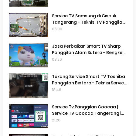
Terdekat Gading Serpong
Service TV Samsung di Cisauk
Tangerang - Teknisi TV Panggilan
Terdekat Di Cisauk Tangerang
06.08
Jasa Perbaikan Smart TV Sharp
Panggilan Alam Sutera - Bengkel
Service Smart TV Sharp Panggilan
08.26
Alam Sutera
Tukang Service Smart TV Toshiba
Panggilan Bintaro - Teknisi Service
Smart TV Toshiba Terdekat
18.46
Tangerang Selatan
Service Tv Panggilan Coocaa |
Service TV Coocaa Tangerang |
Service TV Terdekat di Gading
21.26
Serpong