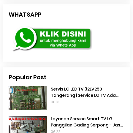
WHATSAPP
Popular Post
Servis LG LED TV 32LV250
Tangerang | Service LG TV Ada
suara Tidak Ada Gambar | Service
08.13
TV Gading serpong |
Layanan Service Smart TV LG
Panggilan Gading Serpong - Jasa
Service Smart TV LG Panggilan
06.22